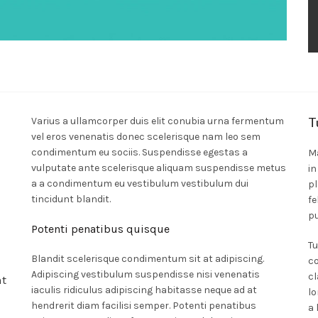
T
Varius a ullamcorper duis elit conubia urna fermentum
vel eros venenatis donec scelerisque nam leo sem
condimentum eu sociis. Suspendisse egestas a
M
vulputate ante scelerisque aliquam suspendisse metus
in
a a condimentum eu vestibulum vestibulum dui
pl
tincidunt blandit.
fe
pu
Potenti penatibus quisque
Tu
Blandit scelerisque condimentum sit at adipiscing.
c
Adipiscing vestibulum suspendisse nisi venenatis
cl
nt
iaculis ridiculus adipiscing habitasse neque ad at
lo
hendrerit diam facilisi semper. Potenti penatibus
a 