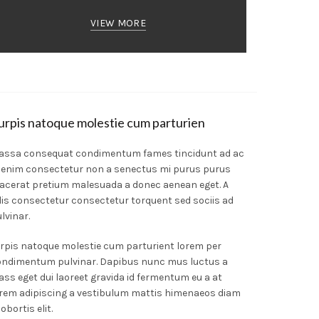
VIEW MORE
urpis natoque molestie cum parturien
assa consequat condimentum fames tincidunt ad ac
 enim consectetur non a senectus mi purus purus
acerat pretium malesuada a donec aenean eget. A
lis consectetur consectetur torquent sed sociis ad
lvinar.
rpis natoque molestie cum parturient lorem per
ondimentum pulvinar. Dapibus nunc mus luctus a
ass eget dui laoreet gravida id fermentum eu a at
rem adipiscing a vestibulum mattis himenaeos diam
lobortis elit.