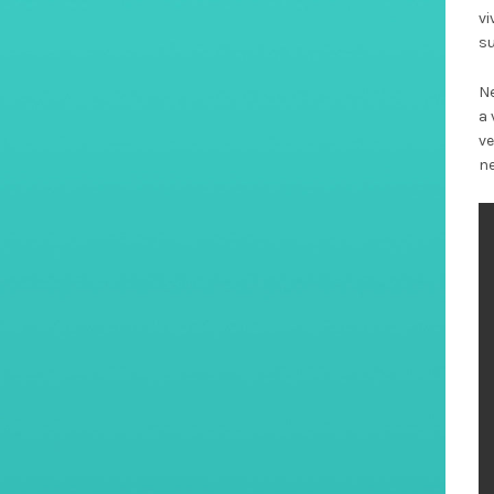
vi
su
Ne
a 
ve
ne