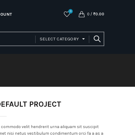
0
COUNT
0
/
₹
0.00
SELECT CATEGORY
DEFAULT PROJECT
 commodo velit hendrerit urna aliquam sit suscipit
et nisi netus vestibulum condimentum orci fa a as a