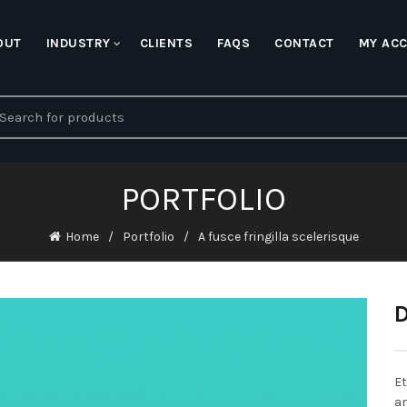
OUT
INDUSTRY
CLIENTS
FAQS
CONTACT
MY AC
earch
r:
PORTFOLIO
Home
Portfolio
A fusce fringilla scelerisque
Et
am