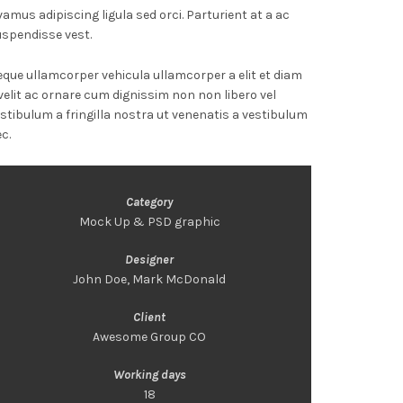
vamus adipiscing ligula sed orci. Parturient at a ac
spendisse vest.
que ullamcorper vehicula ullamcorper a elit et diam
velit ac ornare cum dignissim non non libero vel
stibulum a fringilla nostra ut venenatis a vestibulum
c.
Category
Mock Up & PSD graphic
Designer
John Doe, Mark McDonald
Client
Awesome Group CO
Working days
18