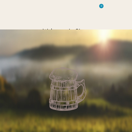
0
0
Welcome In Store
Ante commodo amet per sodales vel elit suscipit adipiscing vel a per
scelerisque porta adipiscing tristique suspendisse vel a per scelerisque.
AWARD WINNING FOUR
HANDREDS OLD BEER
SHOP NOW
Nisi habitasse nec mi